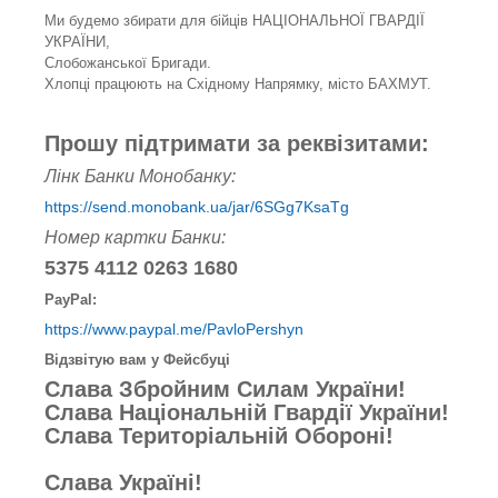
Ми будемо збирати для бійців НАЦІОНАЛЬНОЇ ГВАРДІЇ
УКРАЇНИ,
Слобожанської Бригади.
Хлопці працюють на Східному Напрямку, місто БАХМУТ.
Прошу підтримати за реквізитами:
Лінк Банки Монобанку:
https://send.monobank.ua/jar/6SGg7KsaTg
Номер картки Банки:
5375 4112 0263 1680
PayPal:
https://www.paypal.me/PavloPershyn
Відзвітую вам у Фейсбуці
Слава Збройним Силам України!
Слава Національній Гвардії України!
Слава Територіальній Обороні!
Слава Україні!