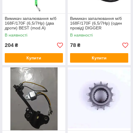
Вимикач запалювання м/б
Вимикач запалювання м/б
168F/170F (6,5/7Hp) (два
168F/170F (6,5/7Hp) (один
дроти) BEST (mod.A)
провід) DIGGER
В наявності
В наявності
204
78
₴
₴
Купити
Купити