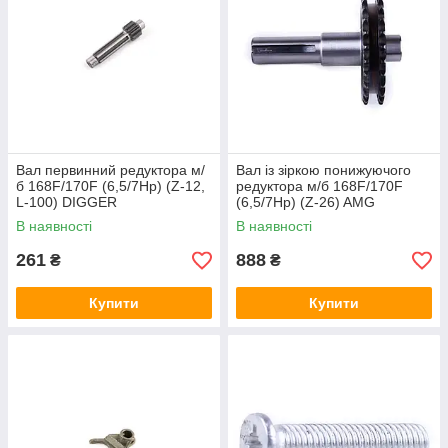
Вал первинний редуктора м/
Вал із зіркою понижуючого
б 168F/170F (6,5/7Hp) (Z-12,
редуктора м/б 168F/170F
L-100) DIGGER
(6,5/7Hp) (Z-26) AMG
В наявності
В наявності
261
888
₴
₴
Купити
Купити