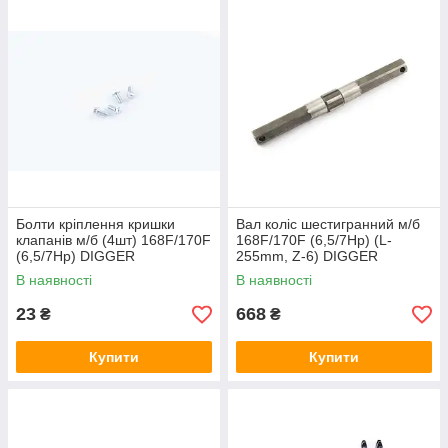
Болти кріплення кришки
Вал коліс шестигранний м/б
клапанів м/б (4шт) 168F/170F
168F/170F (6,5/7Hp) (L-
(6,5/7Hp) DIGGER
255mm, Z-6) DIGGER
В наявності
В наявності
23
668
₴
₴
Купити
Купити