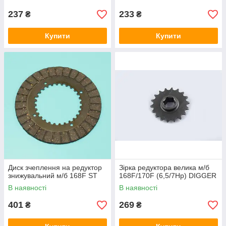
237
233
₴
₴
Купити
Купити
Диск зчеплення на редуктор
Зірка редуктора велика м/б
знижувальний м/б 168F ST
168F/170F (6,5/7Hp) DIGGER
В наявності
В наявності
401
269
₴
₴