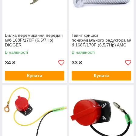
Вилка перемикання передач
Гвинт кришки
м/б 168F/170F (6,5/7Hp)
понижувального редуктора м/
DIGGER
б 168F/170F (6,5/7Hp) AMG
В наявності
В наявності
34
33
₴
₴
Купити
Купити