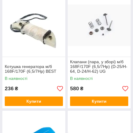
Клапани (пара, у зборі) м/б
Котушка генератора м/б
168F/170F (6,5/7Hp) (D-25/H-
168F/170F (6,5/7Hp) BEST
64, D-24/H-62) UG
В наявності
В наявності
236
580
₴
₴
Купити
Купити