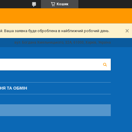
Кошик
ий. Ваша заявка буде оброблена в найближчий робочий день.
вул. Богдана Хмельницького, 32А, 61000, Харків, Україна
НЯ ТА ОБМІН