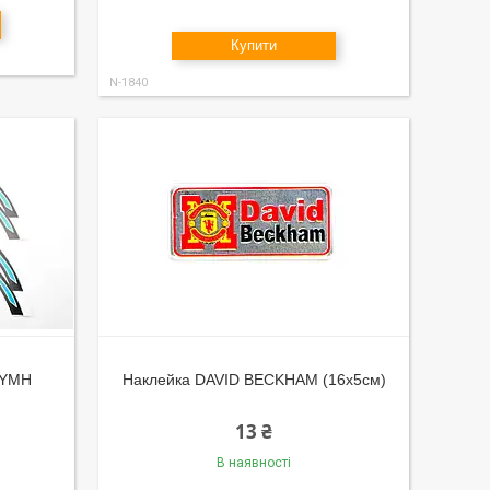
Купити
N-1840
 YMH
Наклейка DAVID BECKHAM (16х5см)
13 ₴
В наявності