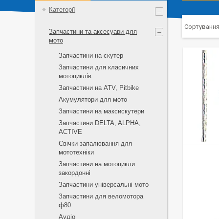
Категорії
Запчастини та аксесуари для
мото
Запчастини на скутер
Запчастини для класичних
мотоциклів
Запчастини на ATV, Pitbike
Акумулятори для мото
Запчастини на максискутери
Запчастини DELTA, ALPHA,
ACTIVE
Свічки запалювання для
мототехніки
Запчастини на мотоцикли
закордонні
Запчастини універсальні мото
Запчастини для веломотора
ф80
Аудіо