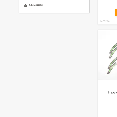
Михайло
N-2894
Накл