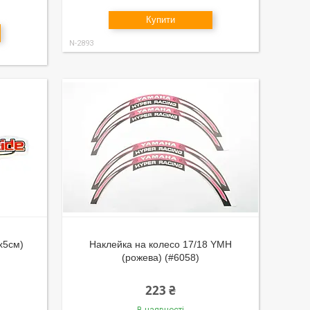
Купити
N-2893
х5см)
Наклейка на колесо 17/18 YMH
(рожева) (#6058)
223 ₴