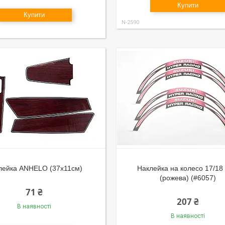
Купити
Купити
N-2590
лейка ANHELO (37х11см)
Наклейка на колесо 17/18
(рожева) (#6057)
71 ₴
207 ₴
В наявності
В наявності