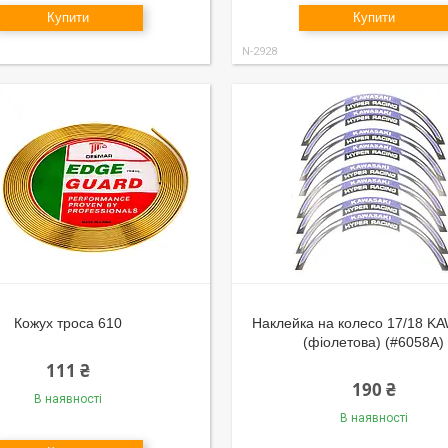
Купити
Купити
N-2928
Кожух троса 610
Наклейка на колесо 17/18 K
(фіолетова) (#6058A)
111 ₴
190 ₴
В наявності
В наявності