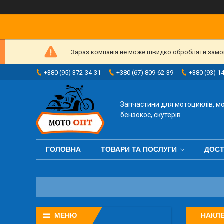
Зараз компанія не може швидко обробляти замовл
+380 (95) 372-34-31
+380 (67) 809-62-39
+380 (93) 1
Запчастини для мотоциклів, мо
бензокос, скутерів
ГОЛОВНА
ТОВАРИ ТА ПОСЛУГИ
ДОСТ
НАКЛ