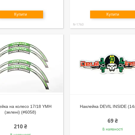
Купити
Купити
N-1760
ейка на колесо 17/18 YMH
Наклейка DEVIL INSIDE (14
(зелені) (#6058)
69 ₴
210 ₴
В наявності