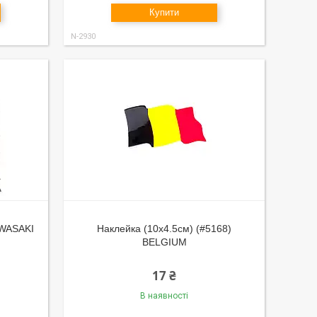
Купити
N-2930
AWASAKI
Наклейка (10x4.5см) (#5168)
BELGIUM
17 ₴
В наявності