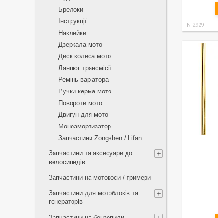
Брелоки
Інструкції
N-2929
Наклейки
Дзеркала мото
Диск колеса мото
Ланцюг трансмісії
Ремінь варіатора
Ручки керма мото
Повороти мото
Двигун для мото
Моноамортизатор
Запчастини Zongshen / Lifan
Запчастини та аксесуари до
велосипедів
Запчастини на мотокоси / тримери
Запчастини для мотоблоків та
генераторів
Запчастини на бензопили