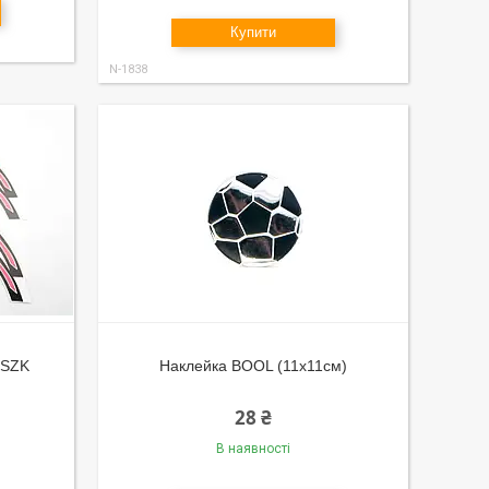
Купити
N-1838
 SZK
Наклейка BOOL (11х11см)
28 ₴
В наявності