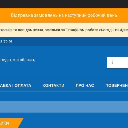
Відправка замовлень на наступний робочий день
ення та повідомлення, оскільки за її графіком роботи сьогодні вихідн
48-79-93
педів, мотоблоків,
АВКА І ОПЛАТА
КОНТАКТИ
ПРО НАС
ПОВЕРНЕН
ЕЙКИ