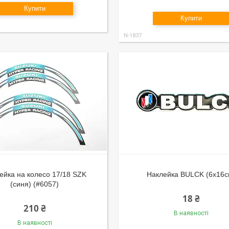
Купити
Купити
N-1837
ейка на колесо 17/18 SZK
Наклейка BULCK (6х16с
(синя) (#6057)
18 ₴
210 ₴
В наявності
В наявності