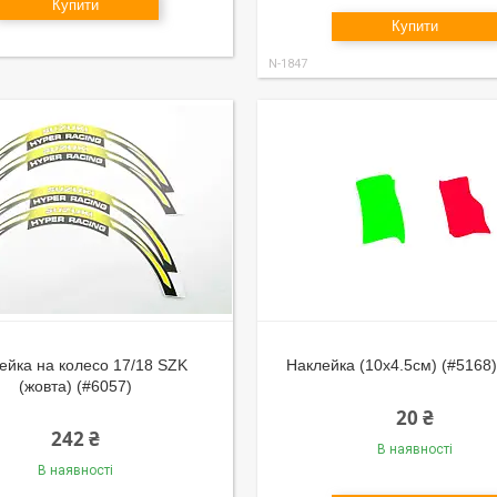
Купити
Купити
N-1847
ейка на колесо 17/18 SZK
Наклейка (10x4.5см) (#5168)
(жовта) (#6057)
20 ₴
242 ₴
В наявності
В наявності