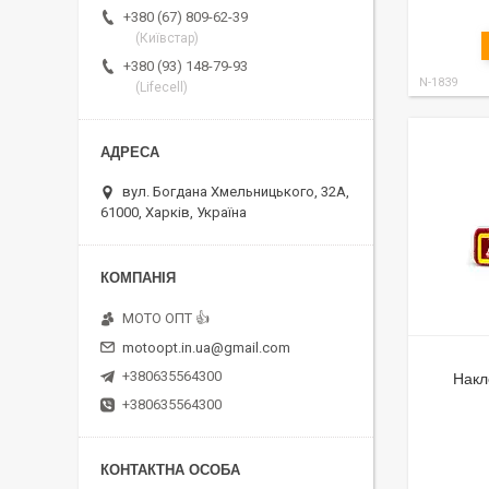
+380 (67) 809-62-39
(Київстар)
+380 (93) 148-79-93
N-1839
(Lifecell)
вул. Богдана Хмельницького, 32А,
61000, Харків, Україна
MOTO OПT 👍
motoopt.in.ua@gmail.com
+380635564300
Нак
+380635564300