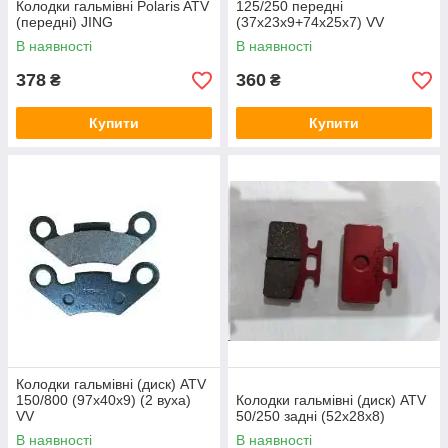
Колодки гальмівні Polaris ATV
125/250 передні
(передні) JING
(37х23х9+74х25х7) VV
В наявності
В наявності
378
360
₴
₴
Купити
Купити
Колодки гальмівні (диск) ATV
150/800 (97х40х9) (2 вуха)
Колодки гальмівні (диск) ATV
VV
50/250 задні (52х28х8)
В наявності
В наявності