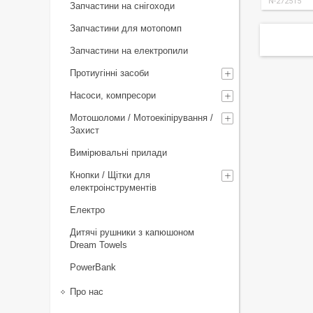
N-272515
Запчастини на снігоходи
Запчастини для мотопомп
Запчастини на електропили
Протиугінні засоби
Насоси, компресори
Мотошоломи / Мотоекіпірування /
Захист
Вимірювальні прилади
Кнопки / Щітки для
електроінструментів
Електро
Дитячі рушники з капюшоном
Dream Towels
PowerBank
Про нас