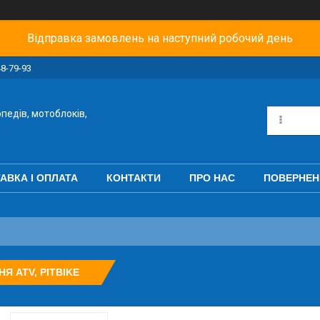
Відправка замовлень на наступний робочий день
48-79-93
педів, мотоблоків,
АВКА І ОПЛАТА
КОНТАКТИ
ПРО НАС
ПОВЕРНЕН
НЯ ATV, PITBIKE