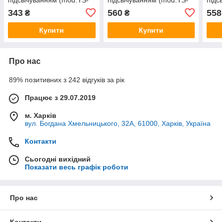
468С) (чорний) YS
589С) (сірий) YS
618С
343
560
558
₴
₴
Купити
Купити
Про нас
89% позитивних з 242 відгуків за рік
Працює з 29.07.2019
м. Харків
вул. Богдана Хмельницького, 32А, 61000, Харків, Україна
Контакти
Сьогодні вихідний
Показати весь графік роботи
Про нас
Контакти