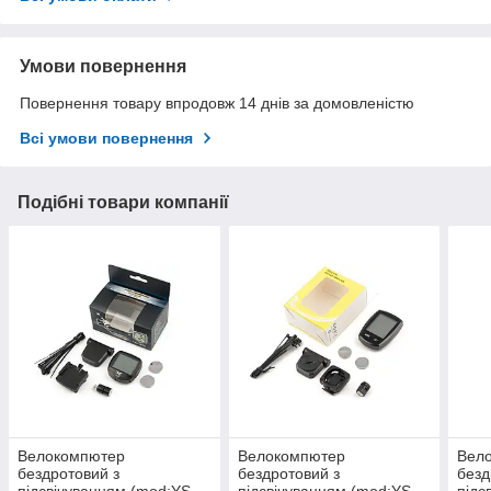
Умови повернення
Повернення товару впродовж 14 днів за домовленістю
Всі умови повернення
Подібні товари компанії
Велокомпютер
Велокомпютер
Вел
бездротовий з
бездротовий з
безд
підсвічуванням (mod:YS-
підсвічуванням (mod:YS-
підс