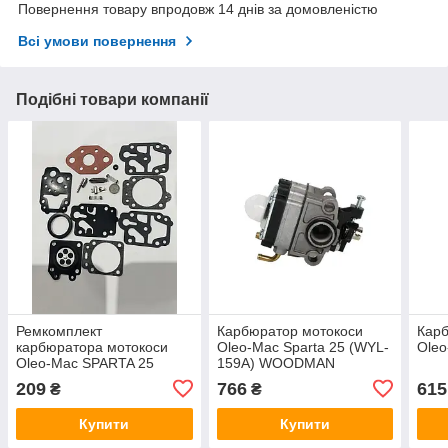
Повернення товару впродовж 14 днів за домовленістю
Всі умови повернення
Подібні товари компанії
Ремкомплект
Карбюратор мотокоси
Карб
карбюратора мотокоси
Oleo-Mac Sparta 25 (WYL-
Oleo
Oleo-Mac SPARTA 25
159A) WOODMAN
WENTOR
209
766
615
₴
₴
Купити
Купити