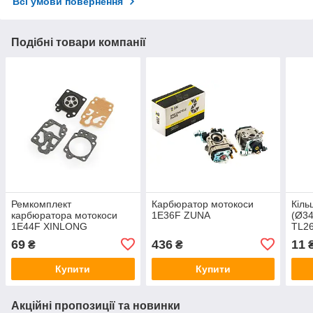
Всі умови повернення
Подібні товари компанії
Ремкомплект
Карбюратор мотокоси
Кіль
карбюратора мотокоси
1E36F ZUNA
(Ø3
1E44F XINLONG
TL2
69
436
11
₴
₴
Купити
Купити
Акційні пропозиції та новинки