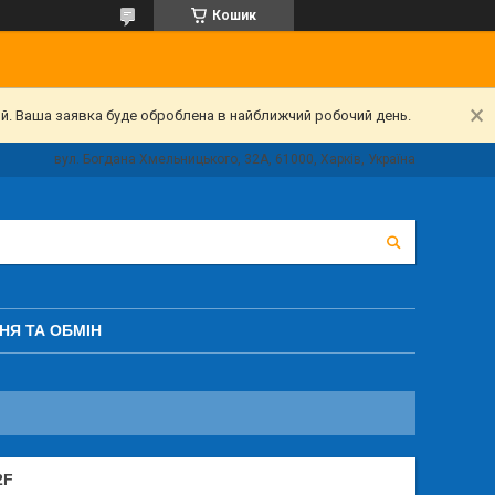
Кошик
ий. Ваша заявка буде оброблена в найближчий робочий день.
вул. Богдана Хмельницького, 32А, 61000, Харків, Україна
НЯ ТА ОБМІН
2F