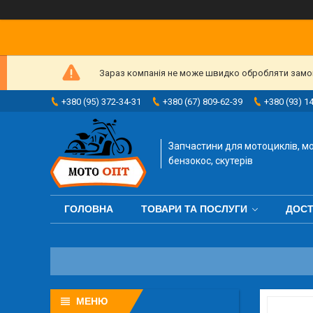
Зараз компанія не може швидко обробляти замовл
+380 (95) 372-34-31
+380 (67) 809-62-39
+380 (93) 1
Запчастини для мотоциклів, мо
бензокос, скутерів
ГОЛОВНА
ТОВАРИ ТА ПОСЛУГИ
ДОСТ