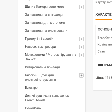
Картер мот
Шини / Камери вело-мото
ХАРАКТЕ
Запчастини на снігоходи
Запчастини для мотопомп
ОСНОВН
Запчастини на електропили
Виробни
Протиугінні засоби
Країна в
Насоси, компресори
Стан
Мотошоломи / Мотоекіпірування /
Захист
ІНФОРМА
Вимірювальні прилади
Кнопки / Щітки для
Ціна:
171 
електроінструментів
Електро
Дитячі рушники з капюшоном
Dream Towels
PowerBank