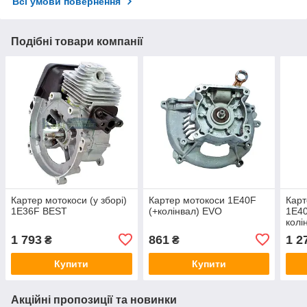
Всі умови повернення
Подібні товари компанії
Картер мотокоси (у зборі)
Картер мотокоси 1E40F
Карт
1E36F BEST
(+колінвал) EVO
1E40
колі
1 793
861
1 2
₴
₴
Купити
Купити
Акційні пропозиції та новинки