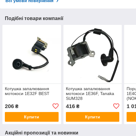
Всі умови повернення
Подібні товари компанії
Котушка запалювання
Котушка запалювання
Порш
мотокоси 1E32F BEST
мотокоси 1E36F, Tanaka
1E40
SUM328
(NO
206
416
1 0
₴
₴
Купити
Купити
Акційні пропозиції та новинки