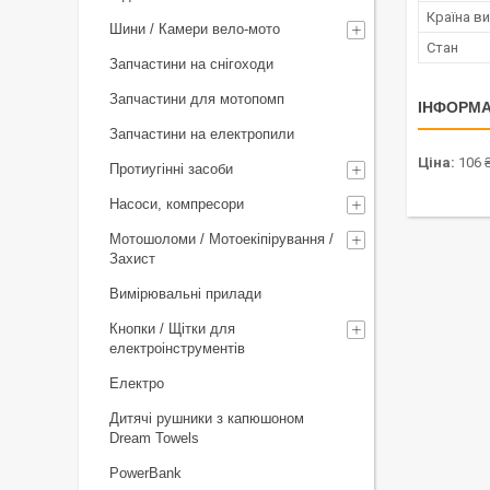
Країна в
Шини / Камери вело-мото
Стан
Запчастини на снігоходи
Запчастини для мотопомп
ІНФОРМА
Запчастини на електропили
Ціна:
106 
Протиугінні засоби
Насоси, компресори
Мотошоломи / Мотоекіпірування /
Захист
Вимірювальні прилади
Кнопки / Щітки для
електроінструментів
Електро
Дитячі рушники з капюшоном
Dream Towels
PowerBank