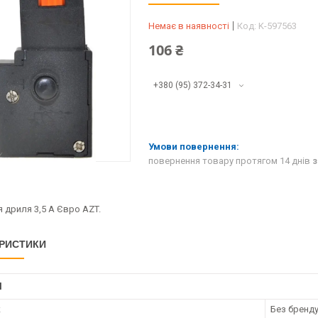
Немає в наявності
Код:
K-597563
106 ₴
+380 (95) 372-34-31
повернення товару протягом 14 днів
з
 дриля 3,5 А Євро AZT.
РИСТИКИ
І
к
Без бренд