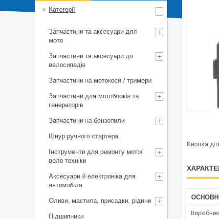
Категорії
Запчастини та аксесуари для
мото
Запчастини та аксесуари до
велосипедів
Запчастини на мотокоси / тримери
Запчастини для мотоблоків та
генераторів
Запчастини на бензопили
Шнур ручного стартера
Кнопка для
Інструменти для ремонту мото/
вело техніки
ХАРАКТЕ
Аксесуари й електроніка для
автомобіля
ОСНОВН
Оливи, мастила, присадки, рідини
Виробни
Підшипники