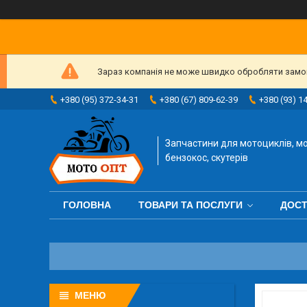
Зараз компанія не може швидко обробляти замовл
+380 (95) 372-34-31
+380 (67) 809-62-39
+380 (93) 1
Запчастини для мотоциклів, мо
бензокос, скутерів
ГОЛОВНА
ТОВАРИ ТА ПОСЛУГИ
ДОСТ