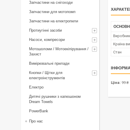
Запчастини на снігоходи
ХАРАКТЕ
Запчастини для мотопомп
Запчастини на електропили
ОСНОВН
Протиугінні засоби
Виробни
Насоси, компресори
Країна в
Мотошоломи / Мотоекіпірування /
Стан
Захист
Вимірювальні прилади
ІНФОРМА
Кнопки / Щітки для
електроінструментів
Ціна:
99 ₴
Електро
Дитячі рушники з капюшоном
Dream Towels
PowerBank
Про нас