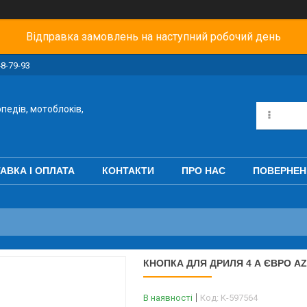
Відправка замовлень на наступний робочий день
48-79-93
педів, мотоблоків,
АВКА І ОПЛАТА
КОНТАКТИ
ПРО НАС
ПОВЕРНЕН
КНОПКА ДЛЯ ДРИЛЯ 4 А ЄВРО A
В наявності
Код:
K-597564