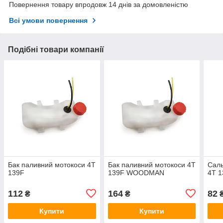
Повернення товару впродовж 14 днів за домовленістю
Всі умови повернення
Подібні товари компанії
Бак паливний мотокоси 4T
Бак паливний мотокоси 4T
Саль
139F
139F WOODMAN
4T 1
112
164
82
₴
₴
Купити
Купити