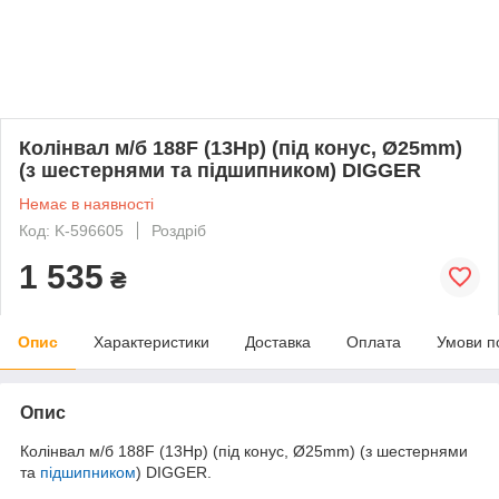
Колінвал м/б 188F (13Hp) (під конус, Ø25mm)
(з шестернями та підшипником) DIGGER
Немає в наявності
Код: K-596605
Роздріб
1 535
₴
Опис
Характеристики
Доставка
Оплата
Умови п
Опис
Колінвал м/б 188F (13Hp) (під конус, Ø25mm) (з шестернями
та
підшипником
) DIGGER.