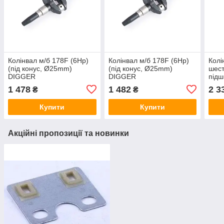
Колінвал м/б 178F (6Hp)
Колінвал м/б 178F (6Hp)
Колі
(під конус, Ø25mm)
(під конус, Ø25mm)
шес
DIGGER
DIGGER
підш
Ø25
1 478
1 482
2 3
₴
₴
Купити
Купити
Акційні пропозиції та новинки