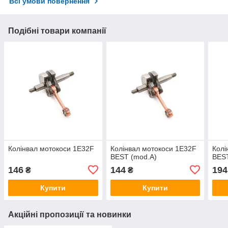
Всі умови повернення
Подібні товари компанії
Колінвал мотокоси 1E32F
Колінвал мотокоси 1E32F
Колі
BEST (mod.A)
BEST
146
144
194
₴
₴
Купити
Купити
Акційні пропозиції та новинки