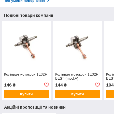
Всі умови повернення
Подібні товари компанії
Колінвал мотокоси 1E32F
Колінвал мотокоси 1E32F
Колі
BEST (mod.A)
BEST
146
144
194
₴
₴
Купити
Купити
Акційні пропозиції та новинки