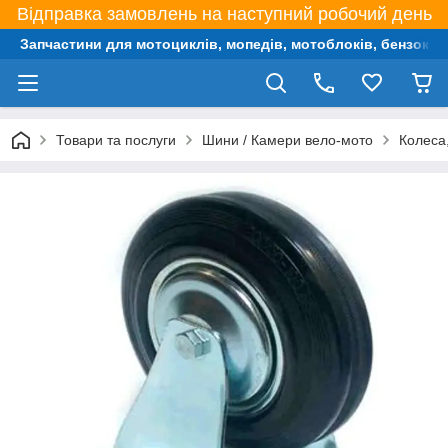
Відправка замовлень на наступний робочий день
Запчастини для мотоциклів, мопедів, мотоблоків, бензокос,
Товари та послуги
Шини / Камери вело-мото
Колеса