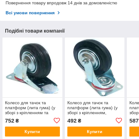
Повернення товару впродовж 14 днів за домовленістю
Всі умови повернення
Подібні товари компанії
Колесо для тачок та
Колесо для тачок та
Коле
платформ (лита гума) (у
платформ (лита гума) (у
плат
зборі з кріпленням та
зборі з кріпленням,
збор
гальмами) (160mm) ELIT
поворотне) (160/40-
пово
752
492
587
₴
₴
80mm) ELIT
100
Купити
Купити