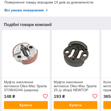
Повернення товару впродовж 14 днів за домовленістю
Всі умови повернення
Подібні товари компанії
Муфта зчеплення
Муфта зчеплення
Коло
мотокоси Oleo-Mac Sparta
мотокоси Oleo-Mac Sparta
мото
37/38/42/44 (широка)
25 (у зборі) NEWTOP
пруж
BEST
25 
148
193
365
₴
₴
Купити
Купити