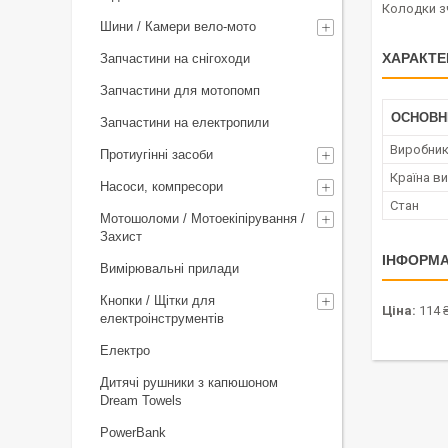
Колодки з
Шини / Камери вело-мото
ХАРАКТЕ
Запчастини на снігоходи
Запчастини для мотопомп
ОСНОВН
Запчастини на електропили
Виробни
Протиугінні засоби
Країна в
Насоси, компресори
Стан
Мотошоломи / Мотоекіпірування /
Захист
ІНФОРМА
Вимірювальні прилади
Кнопки / Щітки для
Ціна:
114 
електроінструментів
Електро
Дитячі рушники з капюшоном
Dream Towels
PowerBank