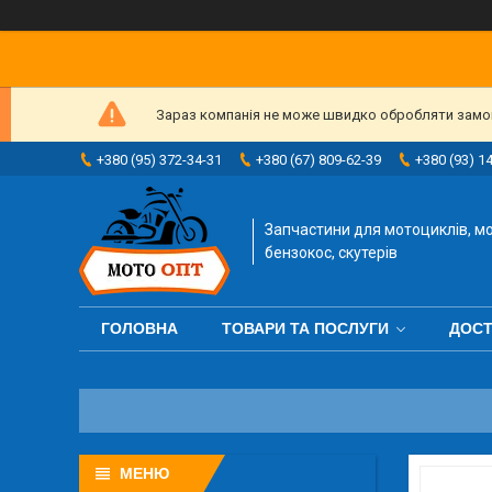
Зараз компанія не може швидко обробляти замовл
+380 (95) 372-34-31
+380 (67) 809-62-39
+380 (93) 1
Запчастини для мотоциклів, мо
бензокос, скутерів
ГОЛОВНА
ТОВАРИ ТА ПОСЛУГИ
ДОСТ