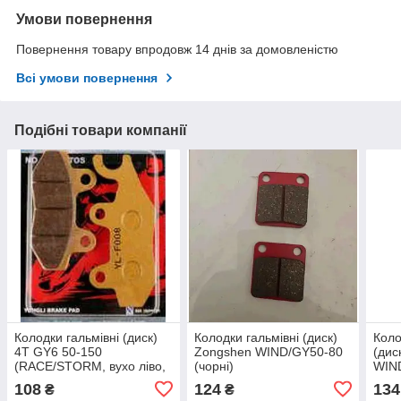
Умови повернення
Повернення товару впродовж 14 днів за домовленістю
Всі умови повернення
Подібні товари компанії
Колодки гальмівні (диск)
Колодки гальмівні (диск)
Коло
4T GY6 50-150
Zongshen WIND/GY50-80
(дис
(RACE/STORM, вухо ліво,
(чорні)
WIND
жовті) ZUNA
108
124
134
₴
₴