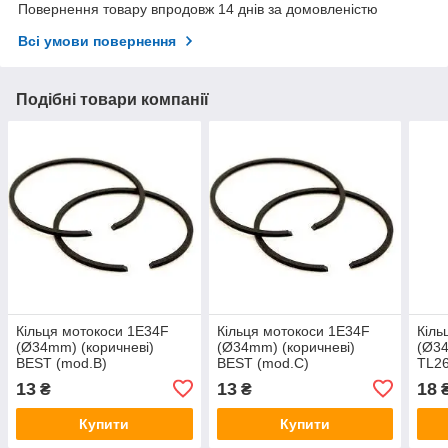
Повернення товару впродовж 14 днів за домовленістю
Всі умови повернення
Подібні товари компанії
Кільця мотокоси 1E34F
Кільця мотокоси 1E34F
Кіль
(Ø34mm) (коричневі)
(Ø34mm) (коричневі)
(Ø3
BEST (mod.B)
BEST (mod.C)
TL2
13
13
18
₴
₴
Купити
Купити