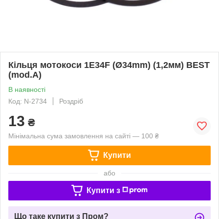
Кільця мотокоси 1E34F (Ø34mm) (1,2мм) BEST
(mod.A)
В наявності
Код: N-2734
Роздріб
13
₴
Мінімальна сума замовлення на сайті — 100 ₴
Купити
або
Купити з
Що таке купити з Пром?