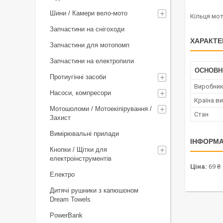
Шини / Камери вело-мото
Кільця мо
Запчастини на снігоходи
ХАРАКТЕ
Запчастини для мотопомп
Запчастини на електропили
ОСНОВН
Протиугінні засоби
Виробни
Насоси, компресори
Країна в
Мотошоломи / Мотоекіпірування /
Стан
Захист
Вимірювальні прилади
ІНФОРМА
Кнопки / Щітки для
електроінструментів
Ціна:
69 ₴
Електро
Дитячі рушники з капюшоном
Dream Towels
PowerBank