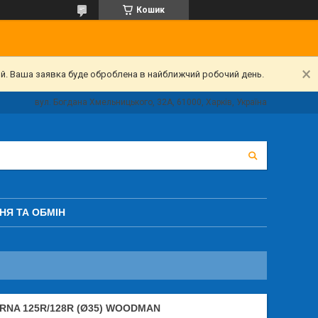
Кошик
ий. Ваша заявка буде оброблена в найближчий робочий день.
вул. Богдана Хмельницького, 32А, 61000, Харків, Україна
НЯ ТА ОБМІН
NA 125R/128R (Ø35) WOODMAN