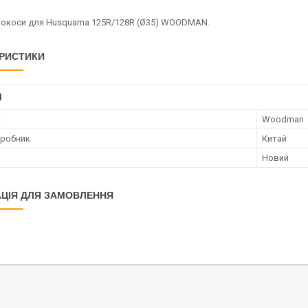
токоси для Husquarna 125R/128R (Ø35) WOODMAN.
РИСТИКИ
І
к
Woodman
иробник
Китай
Новий
ЦІЯ ДЛЯ ЗАМОВЛЕННЯ