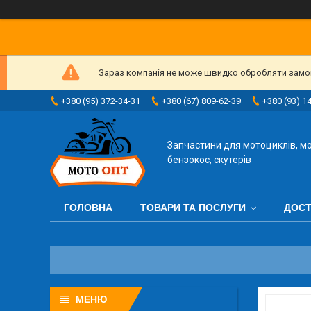
Зараз компанія не може швидко обробляти замовл
+380 (95) 372-34-31
+380 (67) 809-62-39
+380 (93) 1
Запчастини для мотоциклів, мо
бензокос, скутерів
ГОЛОВНА
ТОВАРИ ТА ПОСЛУГИ
ДОСТ