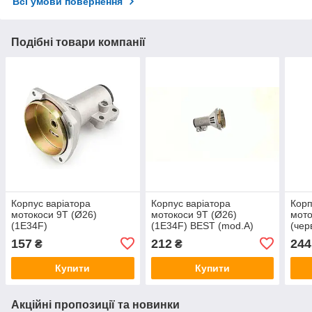
Всі умови повернення
Подібні товари компанії
Корпус варіатора
Корпус варіатора
Корп
мотокоси 9T (Ø26)
мотокоси 9T (Ø26)
мото
(1E34F)
(1E34F) BEST (mod.A)
(чер
157
212
244
₴
₴
Купити
Купити
Акційні пропозиції та новинки