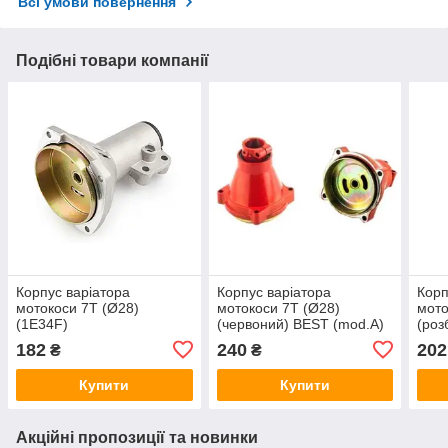
Всі умови повернення
Подібні товари компанії
Корпус варіатора
Корпус варіатора
Корп
мотокоси 7T (Ø28)
мотокоси 7T (Ø28)
мото
(1E34F)
(червоний) BEST (mod.A)
(роз
182
240
202
₴
₴
Купити
Купити
Акційні пропозиції та новинки