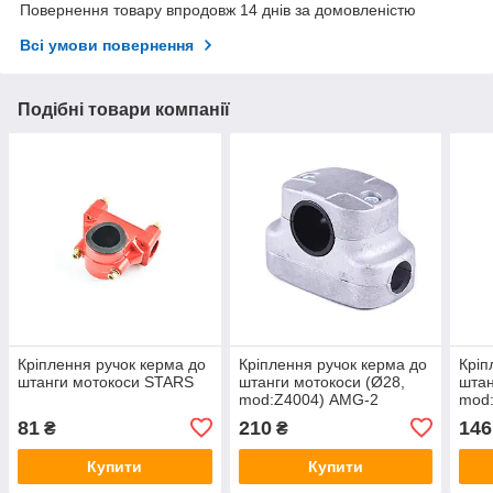
Повернення товару впродовж 14 днів за домовленістю
Всі умови повернення
Подібні товари компанії
Кріплення ручок керма до
Кріплення ручок керма до
Кріп
штанги мотокоси STARS
штанги мотокоси (Ø28,
штан
mod:Z4004) AMG-2
mod
81
210
146
₴
₴
Купити
Купити