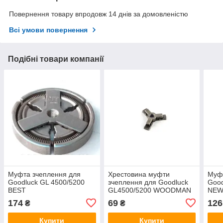
Повернення товару впродовж 14 днів за домовленістю
Всі умови повернення
Подібні товари компанії
Муфта зчеплення для
Хрестовина муфти
Муфт
Goodluck GL 4500/5200
зчеплення для Goodluck
Good
BEST
GL4500/5200 WOODMAN
NEW
(mod.A)
174
69
126
₴
₴
Купити
Купити