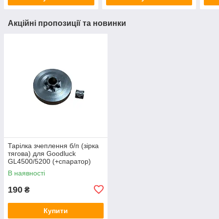
Акційні пропозиції та новинки
Тарілка зчеплення б/п (зірка
тягова) для Goodluck
GL4500/5200 (+спаратор)
(NOKER) KOSA
В наявності
190
₴
Купити