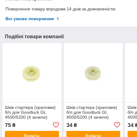
Повернення товару впродовж 14 днів за домовленістю
Всі умови повернення
Подібні товари компанії
Шків стартера (храповик)
Шків стартера (храповик)
Шків
б/п для Goodluck GL
б/п для Goodluck GL
б/п 
4500/5200 (4 зачепи)
4500/5200 (4 зачепи)
4500
BEST
BEST (mod:B)
BEST
75
34
34
₴
₴
Купити
Купити