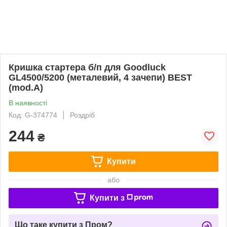
Кришка стартера б/п для Goodluck
GL4500/5200 (металевий, 4 зачепи) BEST
(mod.A)
В наявності
Код: G-374774
Роздріб
244
₴
Купити
або
Купити з
Що таке купити з Пром?