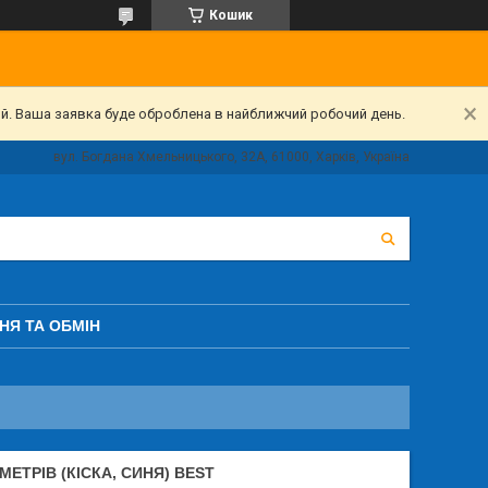
Кошик
ий. Ваша заявка буде оброблена в найближчий робочий день.
вул. Богдана Хмельницького, 32А, 61000, Харків, Україна
НЯ ТА ОБМІН
ЕТРІВ (КІСКА, СИНЯ) BEST