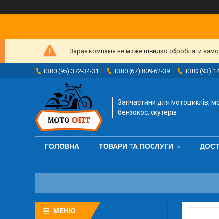
Зараз компанія не може швидко обробляти замовл
+380 (95) 372-34-31
+380 (67) 809-62-39
+380 (93) 1
Запчастини для мотоциклів, мо
бензокос, скутерів
ГОЛОВНА
ТОВАРИ ТА ПОСЛУГИ
ДОСТ