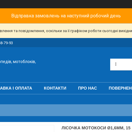
Відправка замовлень на наступний робочий день
ення та повідомлення, оскільки за її графіком роботи сьогодні вихідн
48-79-93
педів, мотоблоків,
АВКА І ОПЛАТА
КОНТАКТИ
ПРО НАС
ПОВЕРНЕН
ЛІСОЧКА МОТОКОСИ Ø1,6MM, 15 М