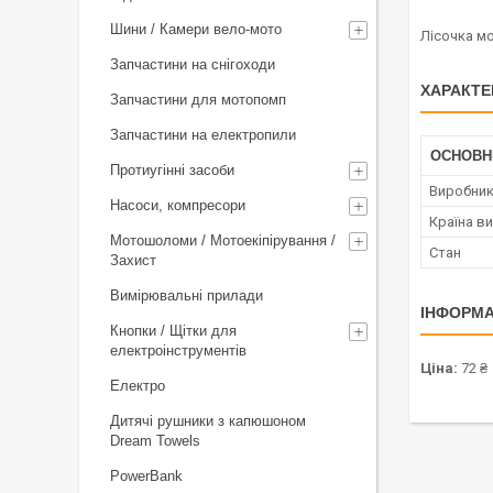
Шини / Камери вело-мото
Лісочка мо
Запчастини на снігоходи
ХАРАКТЕ
Запчастини для мотопомп
Запчастини на електропили
ОСНОВН
Протиугінні засоби
Виробни
Насоси, компресори
Країна в
Мотошоломи / Мотоекіпірування /
Стан
Захист
Вимірювальні прилади
ІНФОРМА
Кнопки / Щітки для
електроінструментів
Ціна:
72 ₴
Електро
Дитячі рушники з капюшоном
Dream Towels
PowerBank