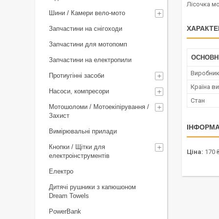
Лісочка мо
Шини / Камери вело-мото
ХАРАКТЕ
Запчастини на снігоходи
Запчастини для мотопомп
ОСНОВН
Запчастини на електропили
Виробни
Протиугінні засоби
Країна в
Насоси, компресори
Стан
Мотошоломи / Мотоекіпірування /
Захист
ІНФОРМА
Вимірювальні прилади
Кнопки / Щітки для
Ціна:
170 
електроінструментів
Електро
Дитячі рушники з капюшоном
Dream Towels
PowerBank