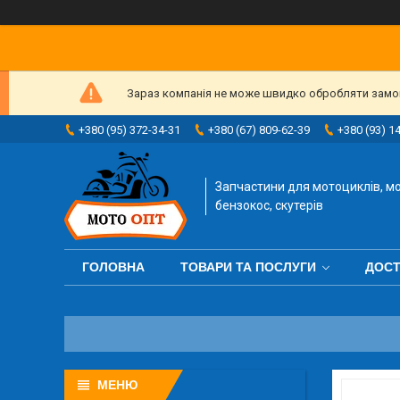
Зараз компанія не може швидко обробляти замовл
+380 (95) 372-34-31
+380 (67) 809-62-39
+380 (93) 1
Запчастини для мотоциклів, мо
бензокос, скутерів
ГОЛОВНА
ТОВАРИ ТА ПОСЛУГИ
ДОСТ