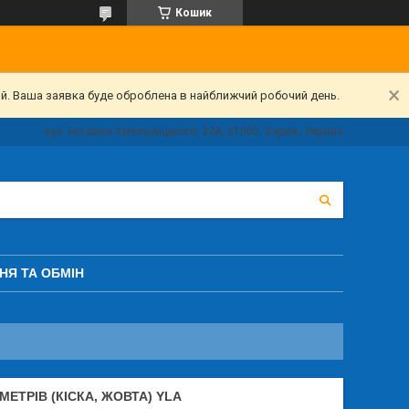
Кошик
ий. Ваша заявка буде оброблена в найближчий робочий день.
вул. Богдана Хмельницького, 32А, 61000, Харків, Україна
НЯ ТА ОБМІН
МЕТРІВ (КІСКА, ЖОВТА) YLA