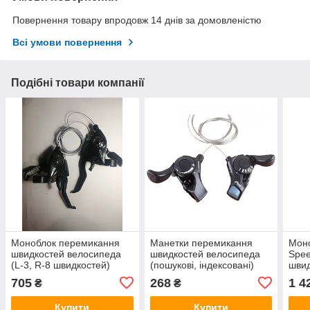
Повернення товару впродовж 14 днів за домовленістю
Всі умови повернення
Подібні товари компанії
Моноблок перемикання
Манетки перемикання
Мон
швидкостей велосипеда
швидкостей велосипеда
Speed
(L-3, R-8 швидкостей)
(пошукові, індексовані)
швид
(EF510) (SHMN) FM
(TX30 R6) (SHMN)
(SH
705
268
1 4
₴
₴
Купити
Купити