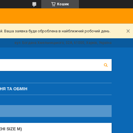
Кошик
ий. Ваша заявка буде оброблена в найближчий робочий день.
вул. Богдана Хмельницького, 32А, 61000, Харків, Україна
НЯ ТА ОБМІН
І SIZE M)