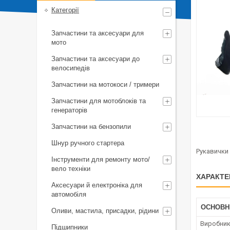
Категорії
Запчастини та аксесуари для
мото
Запчастини та аксесуари до
велосипедів
Запчастини на мотокоси / тримери
Запчастини для мотоблоків та
генераторів
Запчастини на бензопили
Шнур ручного стартера
Рукавички 
Інструменти для ремонту мото/
вело техніки
ХАРАКТЕ
Аксесуари й електроніка для
автомобіля
ОСНОВН
Оливи, мастила, присадки, рідини
Виробни
Підшипники