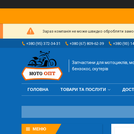
Зараз компанія не може швидко обробляти замовл
+380 (95) 372-34-31
+380 (67) 809-62-39
+380 (93) 1
Запчастини для мотоциклів, мо
бензокос, скутерів
ГОЛОВНА
ТОВАРИ ТА ПОСЛУГИ
ДОСТ