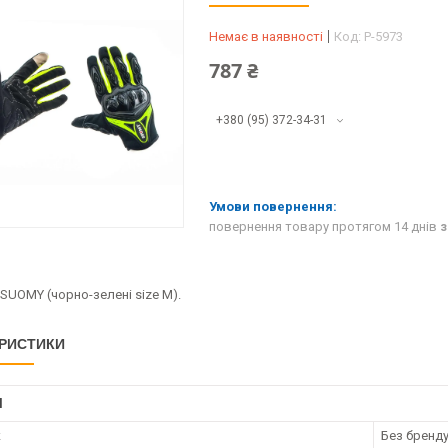
Немає в наявності
Код:
P-5973
787 ₴
+380 (95) 372-34-31
повернення товару протягом 14 днів
з
SUOMY (чорно-зелені size M).
РИСТИКИ
І
к
Без бренд