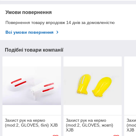
Умови повернення
Повернення товару впродовж 14 днів за домовленістю
Всі умови повернення
Подібні товари компанії
Захист рук на кермо
Захист рук на кермо
Захи
(mod:2, GLOVES, білі) XJB
(mod:2, GLOVES, жовті)
(mod
XJB
XJB