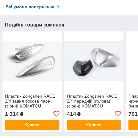
Всі умови повернення
Подібні товари компанії
Пластик Zongshen RACE
Пластик Zongshen RACE
Пла
2/4 задня бокова пара
2/4 передній (голова)
нижн
(сірий) KOMATCU
(сірий) KOMATCU
(че
1 314
414
701
₴
₴
Купити
Купити