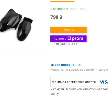
В наявності
Код:
P-636
798 ₴
Купити
Купити з
+380 (95) 372-34-31
повернення товару протягом 14 днів
з
У компанії підключені електронні пла
сайту.