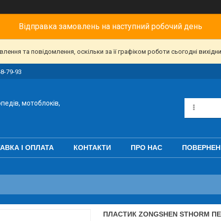
Відправка замовлень на наступний робочий день
ення та повідомлення, оскільки за її графіком роботи сьогодні вихідн
48-79-93
педів, мотоблоків,
АВКА І ОПЛАТА
КОНТАКТИ
ПРО НАС
ПОВЕРНЕН
ПЛАСТИК ZONGSHEN STHORM ПЕ