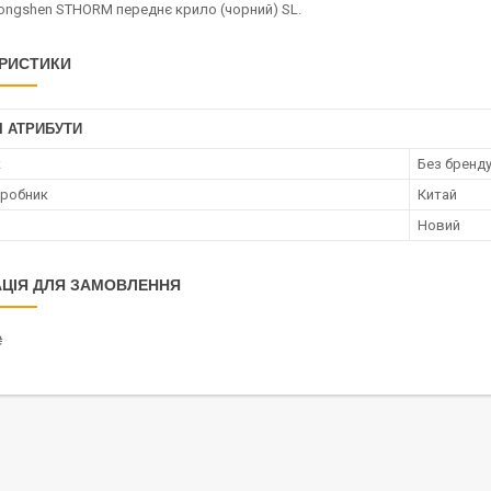
ongshen STHORM переднє крило (чорний) SL.
РИСТИКИ
І АТРИБУТИ
к
Без бренд
иробник
Китай
Новий
ЦІЯ ДЛЯ ЗАМОВЛЕННЯ
₴