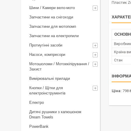
Пластик Z
Шини / Камери вело-мото
ХАРАКТЕ
Запчастини на снігоходи
Запчастини для мотопомп
ОСНОВН
Запчастини на електропили
Виробни
Протиугінні засоби
Країна в
Насоси, компресори
Стан
Мотошоломи / Мотоекіпірування /
Захист
ІНФОРМА
Вимірювальні прилади
Кнопки / Щітки для
Ціна:
798 
електроінструментів
Електро
Дитячі рушники з капюшоном
Dream Towels
PowerBank