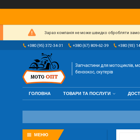
Зараз компанія не може швидко обробляти замовл
+380 (95) 372-34-31
+380 (67) 809-62-39
+380 (93) 1
Запчастини для мотоциклів, мо
бензокос, скутерів
ГОЛОВНА
ТОВАРИ ТА ПОСЛУГИ
ДОСТ