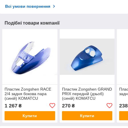
Всі умови повернення
Подібні товари компанії
Пластик Zongshen RACE
Пластик Zongshen GRAND
Пла
2/4 задня бокова пара
PRIX передній (дзьоб)
задн
(синій) KOMATCU
(синій) KOMATCU
1 267
270
238
₴
₴
Купити
Купити