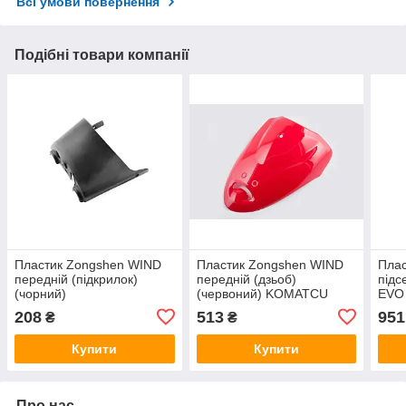
Всі умови повернення
Подібні товари компанії
Пластик Zongshen WIND
Пластик Zongshen WIND
Пла
передній (підкрилок)
передній (дзьоб)
підс
(чорний)
(червоний) KOMATCU
EVO
208
513
951
₴
₴
Купити
Купити
Про нас