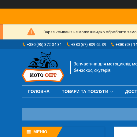
Зараз компанія не може швидко обробляти замовл
+380 (95) 372-34-31
+380 (67) 809-62-39
+380 (93) 1
Запчастини для мотоциклів, мо
бензокос, скутерів
ГОЛОВНА
ТОВАРИ ТА ПОСЛУГИ
ДОСТ