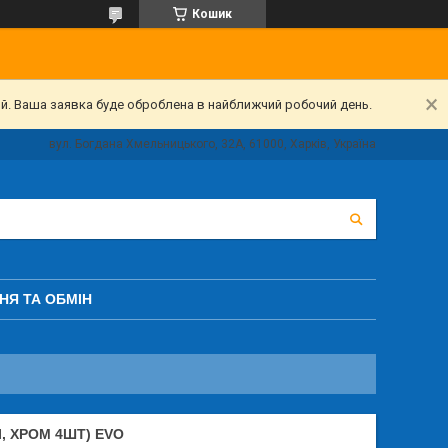
Кошик
ий. Ваша заявка буде оброблена в найближчий робочий день.
вул. Богдана Хмельницького, 32А, 61000, Харків, Україна
НЯ ТА ОБМІН
І, ХРОМ 4ШТ) EVO