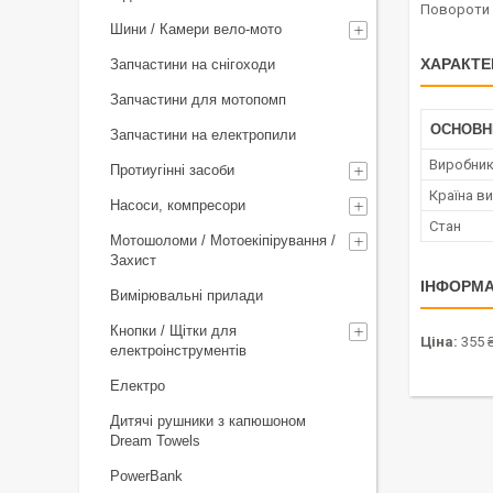
Повороти D
Шини / Камери вело-мото
ХАРАКТЕ
Запчастини на снігоходи
Запчастини для мотопомп
ОСНОВН
Запчастини на електропили
Виробни
Протиугінні засоби
Країна в
Насоси, компресори
Стан
Мотошоломи / Мотоекіпірування /
Захист
ІНФОРМА
Вимірювальні прилади
Кнопки / Щітки для
Ціна:
355 
електроінструментів
Електро
Дитячі рушники з капюшоном
Dream Towels
PowerBank