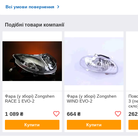
Всі умови повернення
Подібні товари компанії
Фара (у зборі) Zongshen
Фара (у зборі) Zongshen
Пов
RACE 1 EVO-2
WIND EVO-2
3 (п
скло
1 089
664
262
₴
₴
Купити
Купити