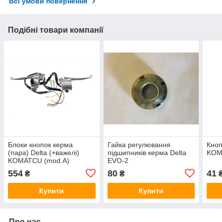
Всі умови повернення
Подібні товари компанії
Блоки кнопок керма
Гайка регулювання
Кноп
(пара) Delta (+важелі)
підшипників керма Delta
KOM
KOMATCU (mod.A)
EVO-2
554
80
41
₴
₴
Купити
Купити
Про нас