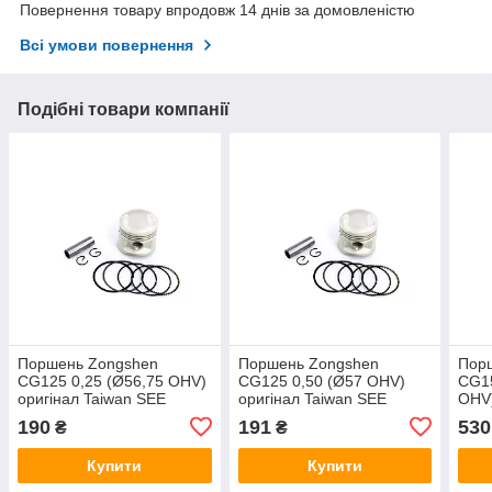
Повернення товару впродовж 14 днів за домовленістю
Всі умови повернення
Подібні товари компанії
Поршень Zongshen
Поршень Zongshen
Пор
CG125 0,25 (Ø56,75 OHV)
CG125 0,50 (Ø57 OHV)
CG15
оригінал Taiwan SEE
оригінал Taiwan SEE
OHV)
190
191
530
₴
₴
Купити
Купити