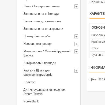
Поршень Zo
Шини / Камери вело-мото
ХАРАКТЕ
Запчастини на снігоходи
Запчастини для мотопомп
ОСНОВН
Запчастини на електропили
Виробни
Протиугінні засоби
Країна в
Насоси, компресори
Стан
Мотошоломи / Мотоекіпірування /
Сумісніс
Захист
Вимірювальні прилади
ІНФОРМА
Кнопки / Щітки для
електроінструментів
Ціна:
530 
Електро
Дитячі рушники з капюшоном
Dream Towels
PowerBank