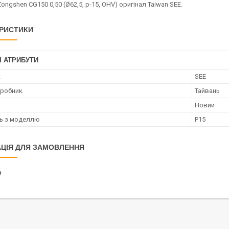
ngshen CG150 0,50 (Ø62,5, p-15, OHV) оригінал Taiwan SEE.
РИСТИКИ
І АТРИБУТИ
к
SEE
иробник
Тайвань
Новий
ть з моделлю
P15
ЦІЯ ДЛЯ ЗАМОВЛЕННЯ
₴