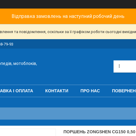
Відправка замовлень на наступний робочий день
ення та повідомлення, оскільки за її графіком роботи сьогодні вихідн
48-79-93
педів, мотоблоків,
АВКА І ОПЛАТА
КОНТАКТИ
ПРО НАС
ПОВЕРНЕН
ПОРШЕНЬ ZONGSHEN CG150 0,50 (