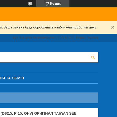
Кошик
ий. Ваша заявка буде оброблена в найближчий робочий день.
вул. Богдана Хмельницького, 32А, 61000, Харків, Україна
НЯ ТА ОБМІН
Ø62,5, P-15, OHV) ОРИГІНАЛ TAIWAN SEE