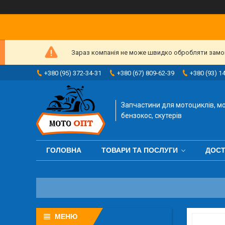
Зараз компанія не може швидко обробляти замовл
+380 (95) 372-34-31
+380 (67) 809-62-39
+380 (93) 1
Запчастини для мотоциклів, мо
бензокос, скутерів
ГОЛОВНА
ТОВАРИ ТА ПОСЛУГИ
ДОСТ