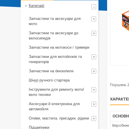
Категорії
Запчастини та аксесуари для
мото
Запчастини та аксесуари до
велосипедів
Запчастини на мотокоси / тримери
Запчастини для мотоблоків та
генераторів
Запчастини на бензопили
Шнур ручного стартера
Поршень Zo
Інструменти для ремонту мото/
вело техніки
ХАРАКТЕ
Аксесуари й електроніка для
автомобіля
ОСНОВН
Оливи, мастила, присадки, рідини
Виробни
Підшипники