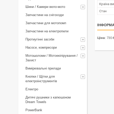
Країна в
Шини / Камери вело-мото
Стан
Запчастини на снігоходи
Запчастини для мотопомп
ІНФОРМА
Запчастини на електропили
Ціна:
730 
Протиугінні засоби
Насоси, компресори
Мотошоломи / Мотоекіпірування /
Захист
Вимірювальні прилади
Кнопки / Щітки для
електроінструментів
Електро
Дитячі рушники з капюшоном
Dream Towels
PowerBank