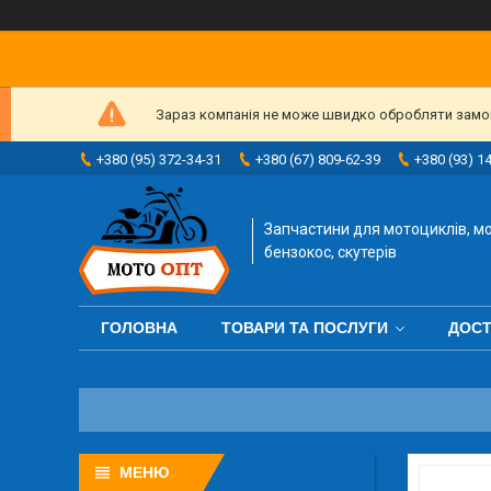
Зараз компанія не може швидко обробляти замовл
+380 (95) 372-34-31
+380 (67) 809-62-39
+380 (93) 1
Запчастини для мотоциклів, мо
бензокос, скутерів
ГОЛОВНА
ТОВАРИ ТА ПОСЛУГИ
ДОСТ