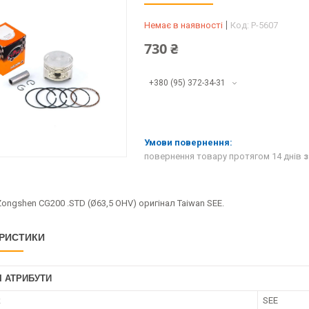
Немає в наявності
Код:
P-5607
730 ₴
+380 (95) 372-34-31
повернення товару протягом 14 днів
з
ngshen CG200 .STD (Ø63,5 OHV) оригінал Taiwan SEE.
РИСТИКИ
І АТРИБУТИ
к
SEE