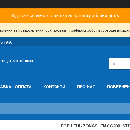
Відправка замовлень на наступний робочий день
ення та повідомлення, оскільки за її графіком роботи сьогодні вихідн
48-79-93
педів, мотоблоків,
АВКА І ОПЛАТА
КОНТАКТИ
ПРО НАС
ПОВЕРНЕН
ПОРШЕНЬ ZONGSHEN CG200 .STD 