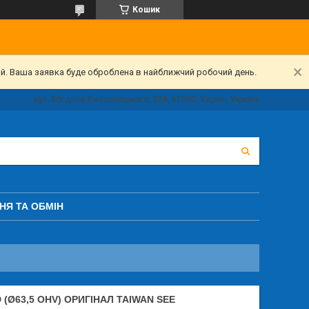
Кошик
ий. Ваша заявка буде оброблена в найближчий робочий день.
вул. Богдана Хмельницького, 32А, 61000, Харків, Україна
НЯ ТА ОБМІН
(Ø63,5 OHV) ОРИГІНАЛ TAIWAN SEE