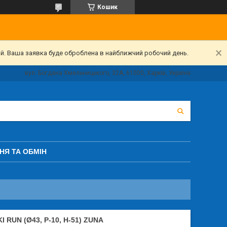
Кошик
ий. Ваша заявка буде оброблена в найближчий робочий день.
вул. Богдана Хмельницького, 32А, 61000, Харків, Україна
НЯ ТА ОБМІН
 RUN (Ø43, P-10, H-51) ZUNA