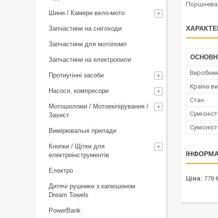
Поршнева (
Шини / Камери вело-мото
ХАРАКТЕ
Запчастини на снігоходи
Запчастини для мотопомп
ОСНОВН
Запчастини на електропили
Виробни
Протиугінні засоби
Країна в
Насоси, компресори
Стан
Мотошоломи / Мотоекіпірування /
Сумісніс
Захист
Сумісніс
Вимірювальні прилади
Кнопки / Щітки для
ІНФОРМА
електроінструментів
Електро
Ціна:
778 
Дитячі рушники з капюшоном
Dream Towels
PowerBank