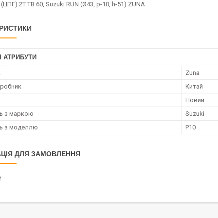
ЦПГ) 2T TB 60, Suzuki RUN (Ø43, p-10, h-51) ZUNA.
РИСТИКИ
І АТРИБУТИ
к
Zuna
иробник
Китай
Новий
ть з маркою
Suzuki
ть з моделлю
P10
ЦІЯ ДЛЯ ЗАМОВЛЕННЯ
₴