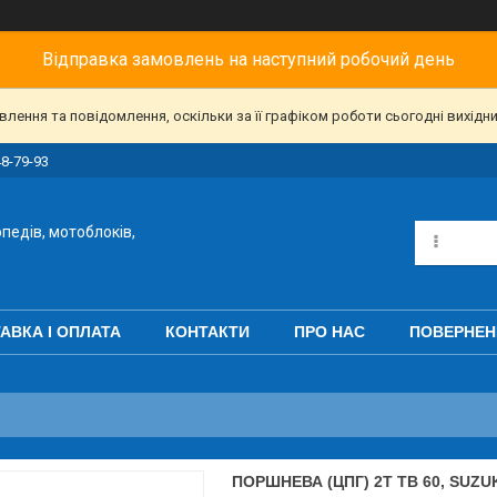
Відправка замовлень на наступний робочий день
ення та повідомлення, оскільки за її графіком роботи сьогодні вихідн
48-79-93
педів, мотоблоків,
АВКА І ОПЛАТА
КОНТАКТИ
ПРО НАС
ПОВЕРНЕН
ПОРШНЕВА (ЦПГ) 2T TB 60, SUZUKI