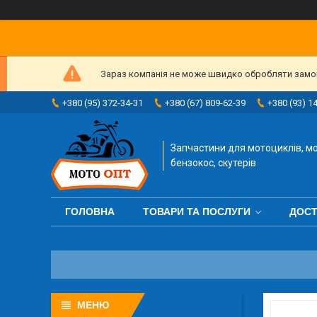
Зараз компанія не може швидко обробляти замовл
+380 (95) 372-34-31
+380 (67) 809-62-39
+380 (93) 1
Запчастини для мотоциклів, мо
бензокос, скутерів
ГОЛОВНА
ТОВАРИ ТА ПОСЛУГИ
ДОСТ