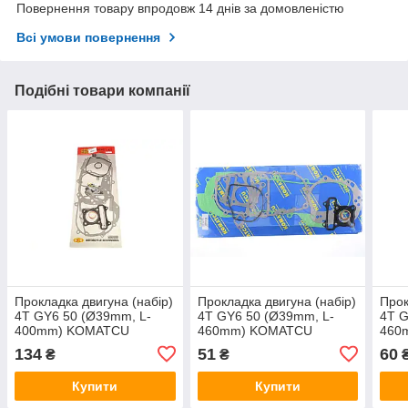
Повернення товару впродовж 14 днів за домовленістю
Всі умови повернення
Подібні товари компанії
Прокладка двигуна (набір)
Прокладка двигуна (набір)
Прок
4T GY6 50 (Ø39mm, L-
4T GY6 50 (Ø39mm, L-
4T G
400mm) KOMATCU
460mm) KOMATCU
460
(mod.A)
(mod.A)
(mod
134
51
60
₴
₴
Купити
Купити