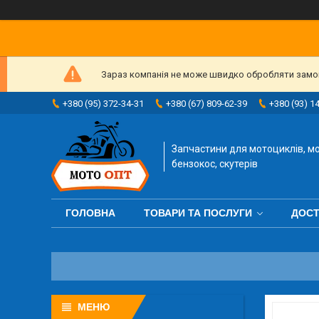
Зараз компанія не може швидко обробляти замовл
+380 (95) 372-34-31
+380 (67) 809-62-39
+380 (93) 1
Запчастини для мотоциклів, мо
бензокос, скутерів
ГОЛОВНА
ТОВАРИ ТА ПОСЛУГИ
ДОСТ