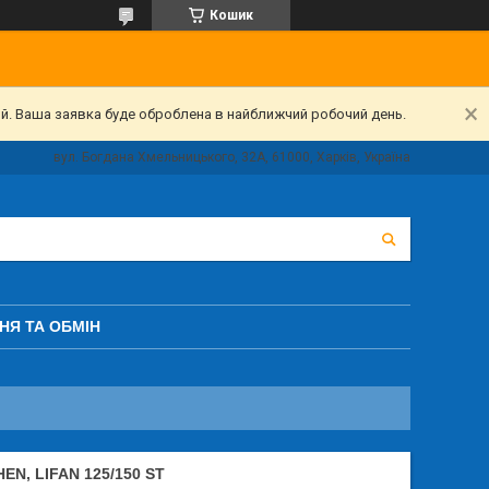
Кошик
ий. Ваша заявка буде оброблена в найближчий робочий день.
вул. Богдана Хмельницького, 32А, 61000, Харків, Україна
НЯ ТА ОБМІН
N, LIFAN 125/150 ST