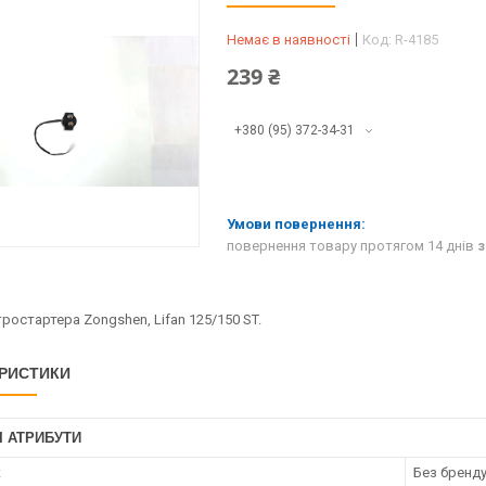
Немає в наявності
Код:
R-4185
239 ₴
+380 (95) 372-34-31
повернення товару протягом 14 днів
з
ростартера Zongshen, Lifan 125/150 ST.
РИСТИКИ
І АТРИБУТИ
к
Без бренд