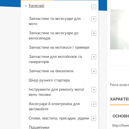
Категорії
Запчастини та аксесуари для
мото
Запчастини та аксесуари до
велосипедів
Запчастини на мотокоси / тримери
Запчастини для мотоблоків та
генераторів
Запчастини на бензопили
Шнур ручного стартера
Реле елект
Інструменти для ремонту мото/
вело техніки
ХАРАКТЕ
Аксесуари й електроніка для
автомобіля
ОСНОВН
Оливи, мастила, присадки, рідини
Виробни
Підшипники