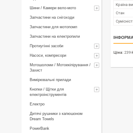
Країна в
Шини / Камери вело-мото
Стан
Запчастини на снігоходи
Сумісніс
Запчастини для мотопомп
Запчастини на електропили
ІНФОРМА
Протиугінні засоби
Ціна:
239 
Насоси, компресори
Мотошоломи / Мотоекіпірування /
Захист
Вимірювальні прилади
Кнопки / Щітки для
електроінструментів
Електро
Дитячі рушники з капюшоном
Dream Towels
PowerBank