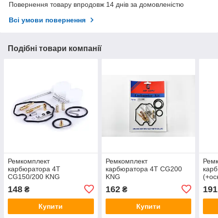
Повернення товару впродовж 14 днів за домовленістю
Всі умови повернення
Подібні товари компанії
Ремкомплект
Ремкомплект
Рем
карбюратора 4T
карбюратора 4T CG200
карб
CG150/200 KNG
KNG
(+ос
мем
148
162
191
₴
₴
Купити
Купити