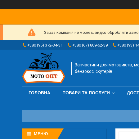
Зараз компанія не може швидко обробляти замовл
+380 (95) 372-34-31
+380 (67) 809-62-39
+380 (93) 1
Запчастини для мотоциклів, мо
бензокос, скутерів
ГОЛОВНА
ТОВАРИ ТА ПОСЛУГИ
ДОСТ