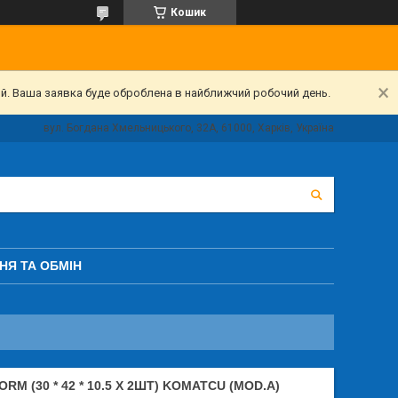
Кошик
ий. Ваша заявка буде оброблена в найближчий робочий день.
вул. Богдана Хмельницького, 32А, 61000, Харків, Україна
НЯ ТА ОБМІН
 (30 * 42 * 10.5 Х 2ШТ) KOMATCU (MOD.A)