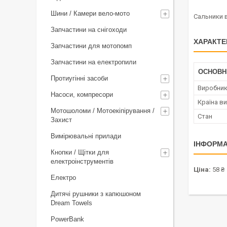
Шини / Камери вело-мото
Сальники в
Запчастини на снігоходи
ХАРАКТЕ
Запчастини для мотопомп
Запчастини на електропили
ОСНОВН
Протиугінні засоби
Виробни
Насоси, компресори
Країна в
Мотошоломи / Мотоекіпірування /
Стан
Захист
Вимірювальні прилади
ІНФОРМА
Кнопки / Щітки для
електроінструментів
Ціна:
58 ₴
Електро
Дитячі рушники з капюшоном
Dream Towels
PowerBank