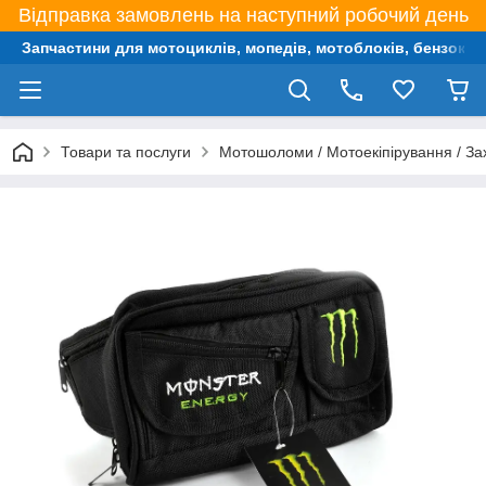
Відправка замовлень на наступний робочий день
Запчастини для мотоциклів, мопедів, мотоблоків, бензокос,
Товари та послуги
Мотошоломи / Мотоекіпірування / За