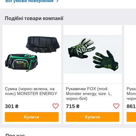
Всі умови повернення
Подібні товари компанії
Сумка (чорно-зелена, на
Рукавички FOX (mod:
Рука
пояс) MONSTER ENERGY
Monster energy, size: L,
Mons
чорно-білі)
чорн
301
715
861
₴
₴
Купити
Купити
Про нас