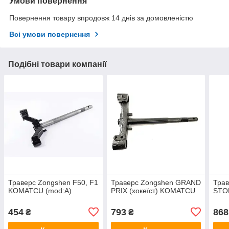
Умови повернення
Повернення товару впродовж 14 днів за домовленістю
Всі умови повернення
Подібні товари компанії
Траверс Zongshen F50, F1
Траверс Zongshen GRAND
Трав
KOMATCU (mod:A)
PRIX (хокеїст) KOMATCU
STO
454
793
868
₴
₴